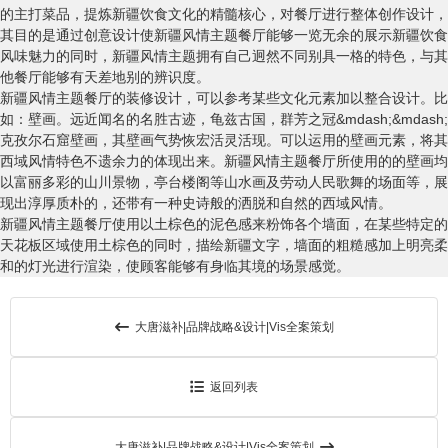
的主打菜品，提炼新疆饮食文化的精髓核心，对餐厅进行整体创作设计，
其目的是通过创意设计使新疆风情主题餐厅能够一览无余的展示新疆饮食
风味魅力的同时，新疆风情主题拥有自己迥然不同别具一格的特色，与其
他餐厅能够有天差地别的辨识度。
新疆风情主题餐厅的装修设计，可以参考某些文化元素加以整合设计。比
如：壁画。远近闻名的名胜古迹，龟兹古国，群芳之冠&mdash;&mdash;
克孜尔石窟壁画，其壁画气势恢宏活灵活现。可以运用的壁画元素，将其
西域风情特色不遗余力的体现出来。新疆风情主题餐厅所使用的的壁画均
以富丽多彩的山川景物，亭台楼阁等山水画及劳动人民歌舞的场面等，展
现出淳厚质朴的，还带有一种史诗般的洒脱和自然的西域风情。
新疆风情主题餐厅使用以土棕色的泥色感来粉饰各个墙面，在某些特定的
天花板区域使用土棕色的同时，描绘新疆文字，墙面的粗糙感加上明亮柔
和的灯光进行渲染，使顾客能够有身临其境的场景感觉。
大唐滋补|品牌战略&设计|Vis全案策划
返回列表
大唐滋补|品牌战略&设计|Vis全案策划