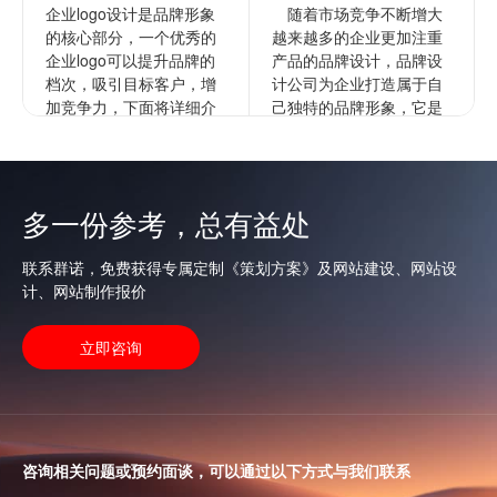
企业logo设计是品牌形象
随着市场竞争不断增大
的核心部分，一个优秀的
越来越多的企业更加注重
企业logo可以提升品牌的
产品的品牌设计，品牌设
档次，吸引目标客户，增
计公司为企业打造属于自
加竞争力，下面将详细介
己独特的品牌形象，它是
绍如何进行企业的logo设
企业文化更深层次的表
计以提升档次。1...
达，通过品牌来拉开与竞
争对手的...
查看更多
多一份参考，总有益处
查看更多
联系群诺，免费获得专属定制《策划方案》及网站建设、网站设
计、网站制作报价
立即咨询
咨询相关问题或预约面谈，可以通过以下方式与我们联系