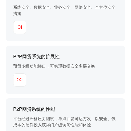
系统安全、数据安全、业务安全、网络安全、全方位安全
措施
01
P2P网贷系统的扩展性
预留多级功能接口，可实现数据安全多层交换
02
P2P网贷系统的性能
平台经过严格压力测试，单点并发可达万次，以安全、低
成本的硬件投入获得门户级访问性能和体验