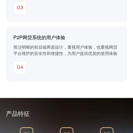
03
P2P网贷系统的用户体验
简洁明晰的前后端界面设计，重视用户体验，也重视网贷
平台维护的安全性和便捷性，为用户提供优质的使用体验
04
产品特征