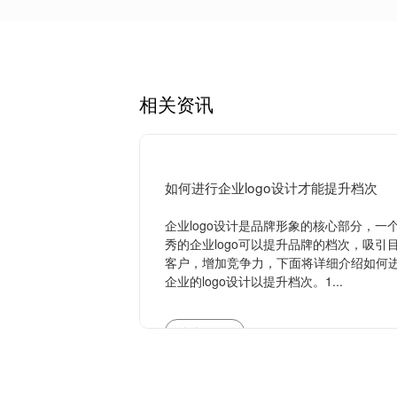
相关资讯
如何进行企业logo设计才能提升档次
企业logo设计是品牌形象的核心部分，一
秀的企业logo可以提升品牌的档次，吸引
客户，增加竞争力，下面将详细介绍如何
企业的logo设计以提升档次。1...
查看更多