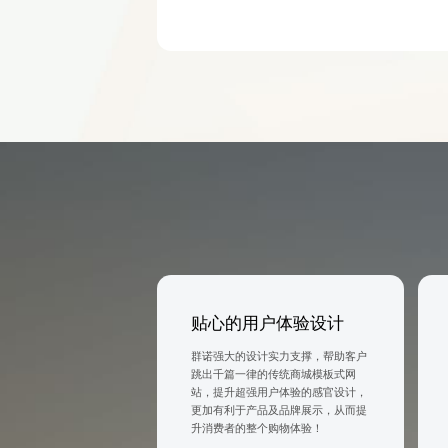
贴心的用户体验设计
群诺强大的设计实力支撑，帮助客户
跳出千篇一律的传统商城模板式网
站，提升超强用户体验的感官设计，
更加有利于产品及品牌展示，从而提
升消费者的整个购物体验！