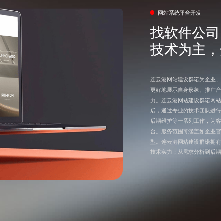
网站系统平台开发
找软件公司
找软件公司
技术为主，
技术为主，
连云港网站建设群诺为企业、
更好地展示自身形象、推广产
力。连云港网站建设群诺网站
后，通过专业的技术团队进行
后期维护等一系列工作，为客
台。服务范围可涵盖如企业官
型。连云港网站建设群诺拥有
技术实力；从需求分析到后期
平台的质量和稳定性；为客户
题和困难。