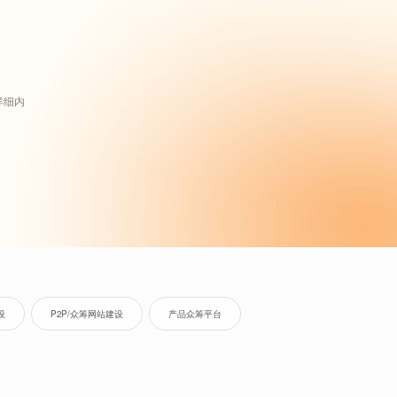
详细内
设
P2P/众筹网站建设
产品众筹平台