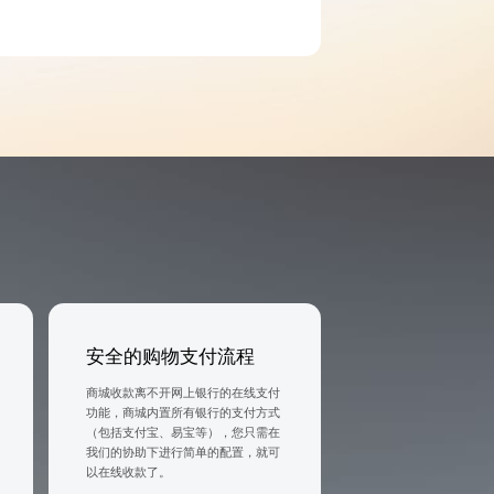
安全的购物支付流程
商城收款离不开网上银行的在线支付
功能，商城内置所有银行的支付方式
（包括支付宝、易宝等），您只需在
我们的协助下进行简单的配置，就可
以在线收款了。