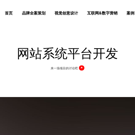
首页
品牌全案策划
视觉创意设计
互联网&数字营销
案例
I设计
奢侈品网站设计
网站设计
品牌出海网站建设
门户网站建设全流程
联系我们
创意设计
产品商城网站建设方
网站系统平台开发
与运维服务
网站推广与优化服务
让杰出的品牌成为梦想
用品牌战略思维去创意设计
打造高效的数
造
网站SEO优化服务
装设计
外贸网站建设方案
品牌设计
移动手机电商网站解
响应式网站建设方案
关于群诺
Vi设计
微信会员电商解决方
立体化品牌营销策划
懂美学 & 更懂生意
实现可持
范
品牌全案推广
获取方案
获取方案
获取方
来一场项目的讨论吧
/宣传册
定制建站报价
Logo设计
股权众筹平台网站建
一站式教育机构智慧
愿景价值
包装设计
P2P/众筹网站建
管
品牌广告投放
设计
软件公司建站运营与
画册设计
产品众筹平台
数码3C企业网站建
售后支持
海报设计
定制化电商网站建设
站系统平台开发
交互设计
电商网站建设
SI空间
网站系统平台开发
房地产网站建设方案
人才招聘
企业宣传片
创视觉设计
集团上市公司网站建
环境导视
产品网站建设方案
群诺与众不同
产品营销
化妆品企业网站建设
互动设计
装饰公司网站建设方
品牌命名