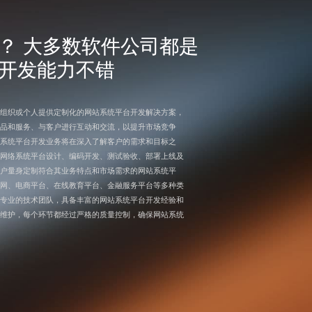
？ 大多数软件公司都是
？ 大多数软件公司都是
开发能力不错
开发能力不错
组织或个人提供定制化的网站系统平台开发解决方案，
品和服务、与客户进行互动和交流，以提升市场竞争
系统平台开发业务将在深入了解客户的需求和目标之
网络系统平台设计、编码开发、测试验收、部署上线及
户量身定制符合其业务特点和市场需求的网站系统平
网、电商平台、在线教育平台、金融服务平台等多种类
专业的技术团队，具备丰富的网站系统平台开发经验和
维护，每个环节都经过严格的质量控制，确保网站系统
提供完善的售后服务，解决客户在使用过程中遇到的问