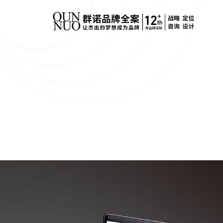
餐饮连锁品牌策划
标志&V
定制化网站建设
垂直领域网站建设
技术安全
连云港企业官网改
外贸出海网站建设
群诺网站改
化妆品品牌策划
产品包
版
营销转化型网站
电商平台网站建设
网站技术规
建材行业品牌策划
画册设计
品牌官网定制
行业门户网站建设
网站运维托
集团官网建设
活动专题网站建设
食品生鲜品牌策划
SI空间
响应式官网建设
电商网站开发
网
连云港广告公司|群诺品牌咨询与设计
康养文旅品牌策划
UI&UX
上市公司官网定制
医疗行业品牌策划
IP&文