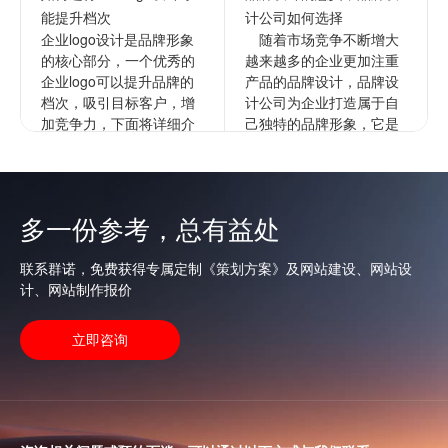
能提升档次
计公司如何选择
企业logo设计是品牌形象
随着市场竞争不断增大
的核心部分，一个优秀的
越来越多的企业更加注重
企业logo可以提升品牌的
产品的品牌设计，品牌设
档次，吸引目标客户，增
计公司为企业打造属于自
加竞争力，下面将详细介
己独特的品牌形象，它是
绍如何进行企业的logo设
企业文化更深层次的表
计以提升档次。1...
达，通过品牌来拉开与竞
争对手的...
查看更多
多一份参考，总有益处
查看更多
联系群诺，免费获得专属定制《策划方案》及网站建设、网站设
计、网站制作报价
立即咨询