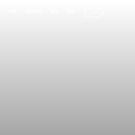
方案
品牌出海
智库
联系
咨询
字营销路径
群诺助力
群诺助力
群诺助力
续增长
中国品牌叩响全球市场
中国品牌叩响全球市场
中国品牌叩响全球市场
案
获取方案
获取方案
获取方案