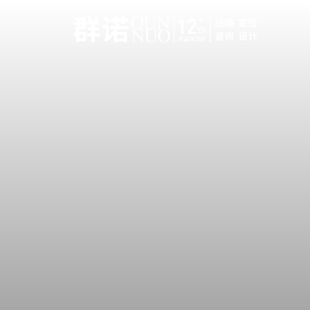
餐饮连锁品牌策划
标志&V
定制化网站建设
垂直领域网站建设
技术安全
连云港企业官网改
外贸出海网站建设
群诺网站改
化妆品品牌策划
产品包
版
营销转化型网站
电商平台网站建设
网站技术规
建材行业品牌策划
画册设计
品牌官网定制
行业门户网站建设
网站运维托
集团官网建设
活动专题网站建设
食品生鲜品牌策划
SI空间
响应式官网建设
康养文旅品牌策划
UI&U
上市公司官网定制
医疗行业品牌策划
IP&文