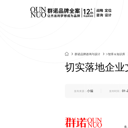
餐饮连锁品牌策划
标志&V
定制化网站建设
垂直领域网站建设
技术安全
连云港企业官网改
外贸出海网站建设
群诺网站改
>
群诺品牌咨询与设计
智库＆知识库
化妆品品牌策划
产品包
版
营销转化型网站
电商平台网站建设
网站技术规
切实落地企业
建材行业品牌策划
画册设计
品牌官网定制
行业门户网站建设
网站运维托
集团官网建设
活动专题网站建设
食品生鲜品牌策划
SI空间
响应式官网建设
小编
01-
康养文旅品牌策划
UI&UX
发布来源：
发布时间：
上市公司官网定制
医疗行业品牌策划
IP&文
企
务