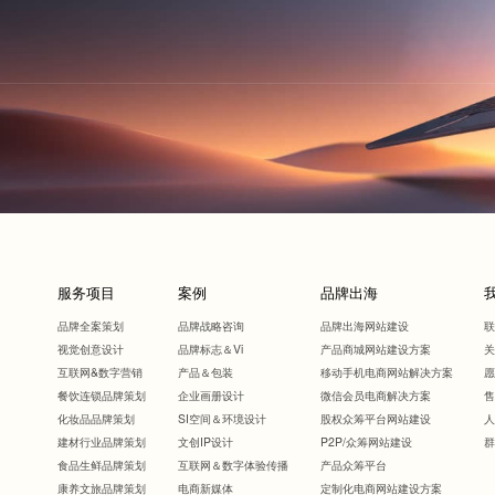
服务项目
案例
品牌出海
品牌全案策划
品牌战略咨询
品牌出海网站建设
视觉创意设计
品牌标志＆Vi
产品商城网站建设方案
互联网&数字营销
产品＆包装
移动手机电商网站解决方案
餐饮连锁品牌策划
企业画册设计
微信会员电商解决方案
化妆品品牌策划
SI空间＆环境设计
股权众筹平台网站建设
建材行业品牌策划
文创IP设计
P2P/众筹网站建设
食品生鲜品牌策划
互联网＆数字体验传播
产品众筹平台
康养文旅品牌策划
电商新媒体
定制化电商网站建设方案