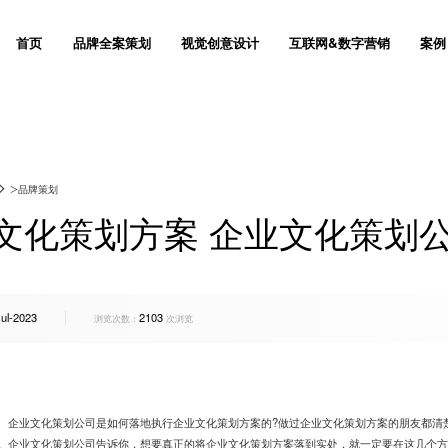
首页
品牌全案策划
视觉创意设计
互联网&数字营销
案例
I设计
奢侈品网站设计
网站设计
品牌出海网站建设
门户网站建设全流程
联系我们
创意设计
产品商城网站建设方
与运维服务
网站推广与优化服务
让杰出的品牌成为梦想
用品牌战略思维去创意设计
打造高效的数
造
网站SEO优化服务
>
品牌策划
装设计
外贸网站建设方案
品牌设计
移动手机电商网站解
响应式网站建设方案
关于群诺
Vi设计
微信会员电商解决方
立体化品牌营销策划
懂美学 & 更懂生意
实现可持
范
品牌全案推广
文化策划方案 企业文化策划
获取方案
获取方案
获取方
/宣传册
定制建站报价
Logo设计
股权众筹平台网站建
一站式教育机构智慧
愿景价值
包装设计
P2P/众筹网站建
管
品牌广告投放
设计
软件公司建站运营与
画册设计
产品众筹平台
数码3C企业网站建
售后支持
海报设计
定制化电商网站建设
Jul-2023
2103
交互设计
电商网站建设
SI空间
网站系统平台开发
房地产网站建设方案
人才招聘
企业宣传片
浏览次数：
次浏览
创视觉设计
集团上市公司网站建
环境导视
产品网站建设方案
群诺与众不同
产品营销
化妆品企业网站建设
互动设计
装饰公司网站建设方
品牌命名
业文化策划公司是如何落地执行企业文化策划方案的?做过企业文化策划方案的朋友都清
。企业文化策划公司告诉你，想要真正的将企业文化策划方案落到实处，就一定要在这几个方