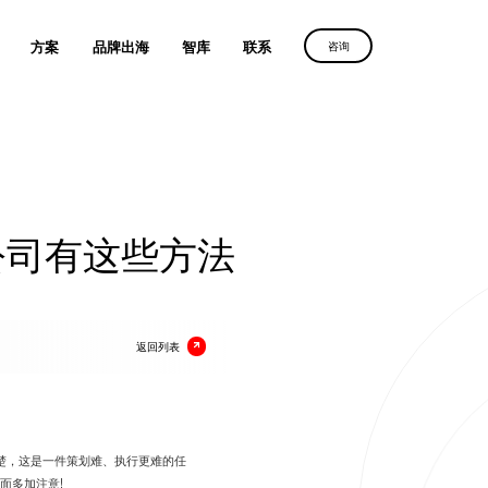
方案
品牌出海
智库
联系
咨询
字营销路径
群诺助力
群诺助力
群诺助力
续增长
中国品牌叩响全球市场
中国品牌叩响全球市场
中国品牌叩响全球市场
公司有这些方法
案
获取方案
获取方案
获取方案
返回列表
楚，这是一件策划难、执行更难的任
面多加注意!