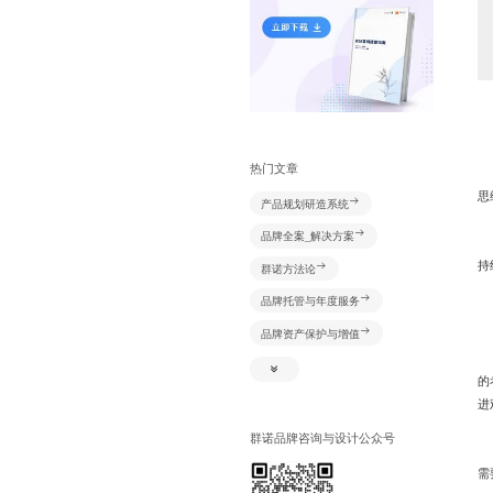
打
热门文章
想
思
产品规划研造系统
品牌全案_解决方案
其
持
群诺方法论
品牌托管与年度服务
建
品牌资产保护与增值
在
新媒体+资源创意及推广
的
视频创意及推广
进
网络识别系统
群诺品牌咨询与设计公众号
当
产品规划研造系统
需