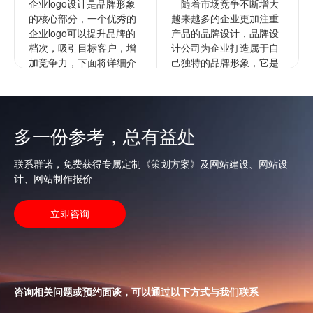
企业logo设计是品牌形象
随着市场竞争不断增大
的核心部分，一个优秀的
越来越多的企业更加注重
企业logo可以提升品牌的
产品的品牌设计，品牌设
档次，吸引目标客户，增
计公司为企业打造属于自
加竞争力，下面将详细介
己独特的品牌形象，它是
绍如何进行企业的logo设
企业文化更深层次的表
计以提升档次。1...
达，通过品牌来拉开与竞
争对手的...
查看更多
多一份参考，总有益处
查看更多
联系群诺，免费获得专属定制《策划方案》及网站建设、网站设
计、网站制作报价
立即咨询
咨询相关问题或预约面谈，可以通过以下方式与我们联系