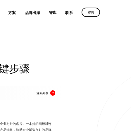
方案
品牌出海
智库
联系
咨询
字营销路径
群诺助力
群诺助力
群诺助力
续增长
中国品牌叩响全球市场
中国品牌叩响全球市场
中国品牌叩响全球市场
键步骤
案
获取方案
获取方案
获取方案
返回列表
企业对外的名片。一本好的画册对连
产品销售，协助企业塑造良好的品牌