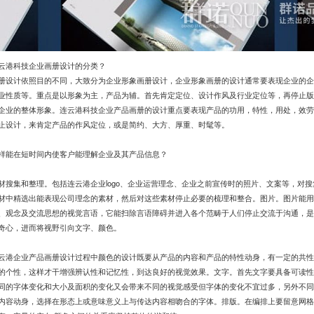
云港科技企业画册设计的分类？
册设计依照目的不同，大致分为企业形象画册设计，企业形象画册的设计通常要表现企业的企
业性质等。重点是以形象为主，产品为辅。首先肯定定位、设计作风及行业定位等，再停止版
企业的整体形象。连云港科技企业产品画册的设计重点要表现产品的功用，特性，用处，效劳
止设计，来肯定产品的作风定位，或是简约、大方、厚重、时髦等。
样能在短时间内使客户能理解企业及其产品信息？
材搜集和整理。包括连云港企业logo、企业运营理念、企业之前宣传时的照片、文案等，对
材中精选出能表现公司理念的素材，然后对这些素材停止必要的梳理和整合。图片。图片能用
、观念及交流思想的视觉言语，它能扫除言语障碍并进入各个范畴于人们停止交流于沟通，是
奇心，进而将视野引向文字、颜色。
云港企业产品画册设计过程中颜色的设计既要从产品的内容和产品的特性动身，有一定的共性
的个性，这样才干增强辨认性和记忆性，到达良好的视觉效果。文字。首先文字要具备可读性
同的字体变化和大小及面积的变化又会带来不同的视觉感受但字体的变化不宜过多，另外不同
内容动身，选择在形态上或意味意义上与传达内容相吻合的字体。排版。在编排上要留意网格