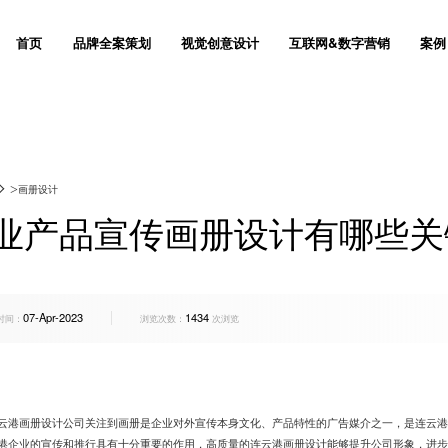
首页
品牌全案策划
视觉创意设计
互联网&数字营销
案例
I设计
奢侈品网站设计
网站设计
品牌出海网站建设
门户网站建设全流程
联系我们
创意设计
产品商城网站建设方
与运维服务
网站推广与优化服务
让杰出的品牌成为梦想
用品牌战略思维去创意设计
打造高效的数
造
网站SEO优化服务
>
画册设计
装设计
外贸网站建设方案
品牌设计
移动手机电商网站解
响应式网站建设方案
关于群诺
Vi设计
微信会员电商解决方
立体化品牌营销策划
懂美学 & 更懂生意
实现可持
范
品牌全案推广
业产品宣传画册设计有哪些关
获取方案
获取方案
获取方
/宣传册
定制建站报价
Logo设计
股权众筹平台网站建
一站式教育机构智慧
愿景价值
包装设计
P2P/众筹网站建
管
品牌广告投放
设计
软件公司建站运营与
画册设计
产品众筹平台
数码3C企业网站建
售后支持
海报设计
定制化电商网站建设
07-Apr-2023
1434
交互设计
电商网站建设
SI空间
网站系统平台开发
房地产网站建设方案
人才招聘
企业宣传片
时间：
浏览次数：
次浏览
创视觉设计
集团上市公司网站建
环境导视
产品网站建设方案
群诺与众不同
产品营销
化妆品企业网站建设
互动设计
装饰公司网站建设方
品牌命名
云港画册设计公司关注到画册是企业对外宣传本身文化、产品特性的广告媒介之一，是连云港
港企业的宣传和推行具有十分重要的作用，高质量的连云港画册设计能够提升公司形象，进步