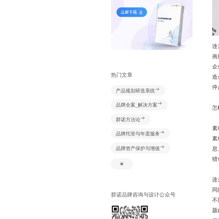
连
画
企
热门文章
造
停
产品规划研造系统
品牌全案_解决方案
怎
群诺方法论
素
品牌托管与年度服务
素
息
品牌资产保护与增值
猎
新媒体+资源创意及推广
视频创意及推广
连
同
网络识别系统
群诺品牌咨询与设计公众号
不
产品规划研造系统
题