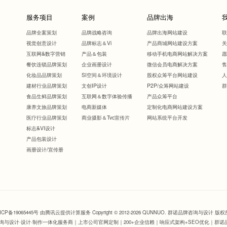
服务项目
案例
品牌出海
品牌全案策划
品牌战略咨询
品牌出海网站建设
视觉创意设计
品牌标志＆Vi
产品商城网站建设方案
互联网&数字营销
产品＆包装
移动手机电商网站解决方案
餐饮连锁品牌策划
企业画册设计
微信会员电商解决方案
化妆品品牌策划
SI空间＆环境设计
股权众筹平台网站建设
建材行业品牌策划
文创IP设计
P2P/众筹网站建设
食品生鲜品牌策划
互联网＆数字体验传播
产品众筹平台
康养文旅品牌策划
电商新媒体
定制化电商网站建设方案
医疗行业品牌策划
商业摄影＆Tvc宣传片
网站系统平台开发
标志&VI设计
产品包装设计
画册设计/宣传册
ICP备19065445号 由腾讯云提供计算服务
Copyright © 2012-2026 QUNNUO. 群诺品牌咨询与设
询与设计
·设计·制作一体化服务商｜上市公司官网定制｜200+企业信赖｜响应式架构+SEO优化｜群