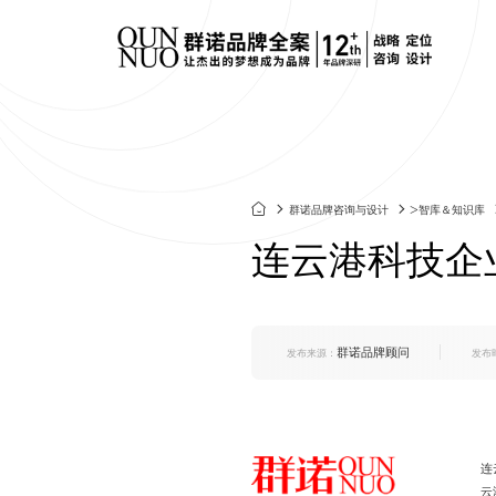
餐饮连锁品牌策划
标志&V
定制化网站建设
垂直领域网站建设
技术安全
连云港企业官网改
外贸出海网站建设
群诺网站改
>
群诺品牌咨询与设计
智库＆知识库
化妆品品牌策划
产品包
版
营销转化型网站
电商平台网站建设
网站技术规
连云港科技企
建材行业品牌策划
画册设计
品牌官网定制
行业门户网站建设
网站运维托
集团官网建设
活动专题网站建设
食品生鲜品牌策划
SI空间
响应式官网建设
群诺品牌顾问
康养文旅品牌策划
UI&UX
发布来源：
发布
上市公司官网定制
医疗行业品牌策划
IP&文
连
云