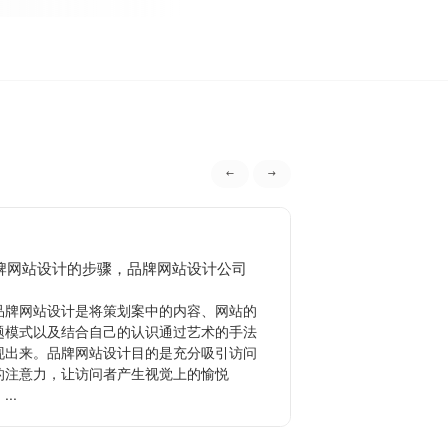
牌网站设计的步骤，品牌网站设计公司
品牌策划的作用有
牌网站设计是将策划案中的内容、网站的
品牌策划是指企业
题模式以及结合自己的认识通过艺术的手法
形象，使消费者广泛
现出来。品牌网站设计目的是充分吸引访问
其目的主要是为了提
的注意力，让访问者产生视觉上的愉悦
业来说品牌策划是品
...
品...