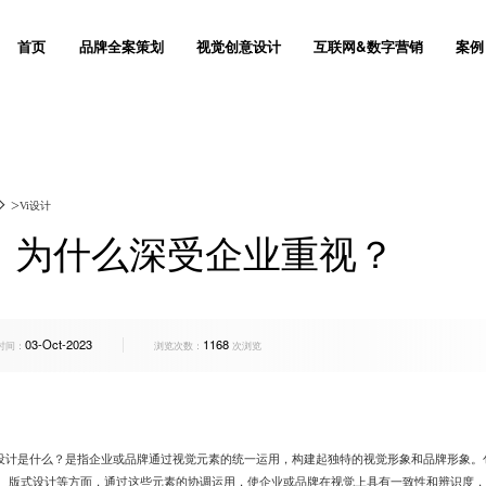
首页
品牌全案策划
视觉创意设计
互联网&数字营销
案例
I设计
奢侈品网站设计
网站设计
品牌出海网站建设
门户网站建设全流程
联系我们
创意设计
产品商城网站建设方
与运维服务
网站推广与优化服务
让杰出的品牌成为梦想
用品牌战略思维去创意设计
打造高效的数
造
网站SEO优化服务
>
Vi设计
装设计
外贸网站建设方案
品牌设计
移动手机电商网站解
响应式网站建设方案
关于群诺
Vi设计
微信会员电商解决方
立体化品牌营销策划
懂美学 & 更懂生意
实现可持
范
品牌全案推广
么，为什么深受企业重视？
获取方案
获取方案
获取方
/宣传册
定制建站报价
Logo设计
股权众筹平台网站建
一站式教育机构智慧
愿景价值
包装设计
P2P/众筹网站建
管
品牌广告投放
设计
软件公司建站运营与
画册设计
产品众筹平台
数码3C企业网站建
售后支持
海报设计
定制化电商网站建设
03-Oct-2023
1168
交互设计
电商网站建设
SI空间
网站系统平台开发
房地产网站建设方案
人才招聘
企业宣传片
时间：
浏览次数：
次浏览
创视觉设计
集团上市公司网站建
环境导视
产品网站建设方案
群诺与众不同
产品营销
化妆品企业网站建设
互动设计
装饰公司网站建设方
品牌命名
i设计是什么？是指企业或品牌通过视觉元素的统一运用，构建起独特的视觉形象和品牌形象
、版式设计等方面，通过这些元素的协调运用，使企业或品牌在视觉上具有一致性和辨识度，