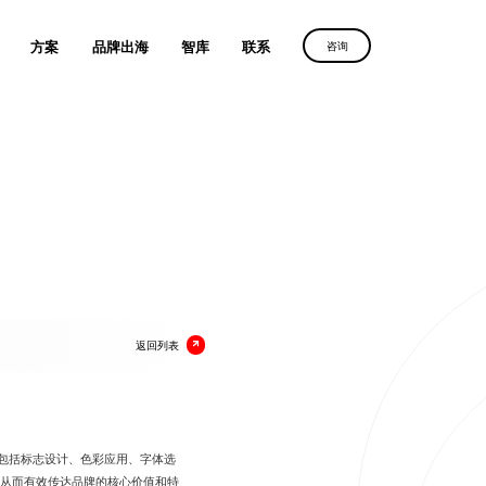
方案
品牌出海
智库
联系
咨询
字营销路径
群诺助力
群诺助力
群诺助力
续增长
中国品牌叩响全球市场
中国品牌叩响全球市场
中国品牌叩响全球市场
案
获取方案
获取方案
获取方案
返回列表
。包括标志设计、色彩应用、字体选
从而有效传达品牌的核心价值和特