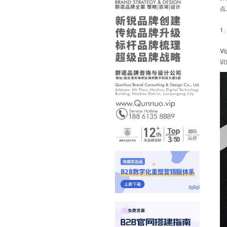
点
1
V
识