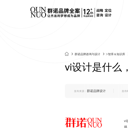
餐饮连锁品牌策划
标志&V
定制化网站建设
垂直领域网站建设
技术安全
连云港企业官网改
外贸出海网站建设
群诺网站改
>
群诺品牌咨询与设计
智库＆知识库
化妆品品牌策划
产品包
版
营销转化型网站
电商平台网站建设
网站技术规
vi设计是什
建材行业品牌策划
画册设计
品牌官网定制
行业门户网站建设
网站运维托
集团官网建设
活动专题网站建设
食品生鲜品牌策划
SI空间
响应式官网建设
群诺品牌设计
康养文旅品牌策划
UI&UX
发布来源：
发布
上市公司官网定制
医疗行业品牌策划
IP&文
v
择