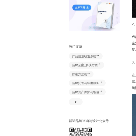
2
V
企
热门文章
度
产品规划研造系统
3
品牌全案_解决方案
群诺方法论
在
线
品牌托管与年度服务
确
品牌资产保护与增值
新媒体+资源创意及推广
视频创意及推广
网络识别系统
群诺品牌咨询与设计公众号
产品规划研造系统